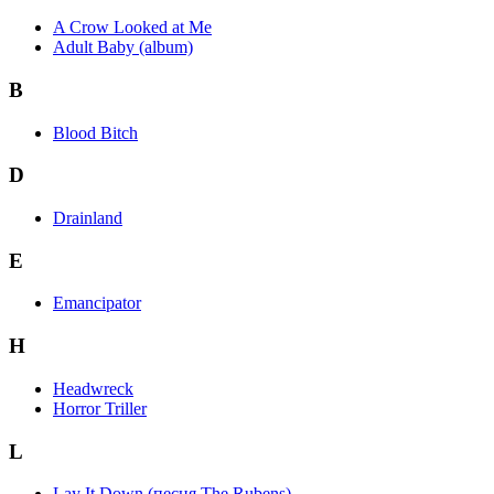
A Crow Looked at Me
Adult Baby (album)
B
Blood Bitch
D
Drainland
E
Emancipator
H
Headwreck
Horror Triller
L
Lay It Down (песня The Rubens)