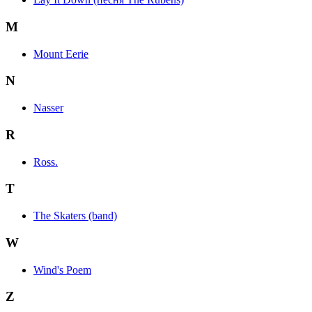
M
Mount Eerie
N
Nasser
R
Ross.
T
The Skaters (band)
W
Wind's Poem
Z