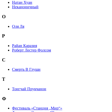
Натан Хуан
Неканоничный
О
Оля Ля
Р
Райан Каразия
Роберт Лестер Фолсом
С
Смерть В Глуши
Т
Тонгчай Прукчанон
Ф
Фестиваль «Станция „Мир“»