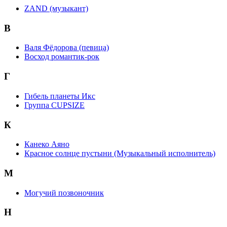
ZAND (музыкант)
В
Валя Фёдорова (певица)
Восход романтик-рок
Г
Гибель планеты Икс
Группа CUPSIZE
К
Канеко Аяно
Красное солнце пустыни (Музыкальный исполнитель)
М
Могучий позвоночник
Н