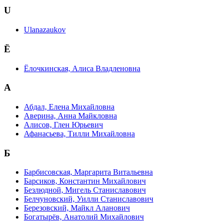
U
Ulanazaukov
Ё
Ёлочкинская, Алиса Владленовна
А
Абдал, Елена Михайловна
Аверина, Анна Майкловна
Алисов, Глен Юрьевич
Афанасьева, Тилли Михайловна
Б
Барбисовская, Маргарита Витальевна
Барсиков, Константин Михайлович
Безлюдной, Мигель Станиславович
Белчуновский, Уилли Станиславович
Березовский, Майкл Аланович
Богатырёв, Анатолий Михайлович