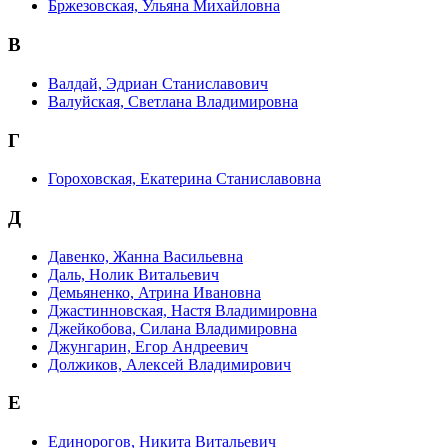
Бржезовская, Ульяна Михайловна
В
Валдай, Эдриан Станиславович
Валуйская, Светлана Владимировна
Г
Гороховская, Екатерина Станиславовна
Д
Давенко, Жанна Васильевна
Даль, Нолик Витальевич
Демьяненко, Атрина Ивановна
Джастинновская, Настя Владимировна
Джейкобова, Силана Владимировна
Джунгарин, Егор Андреевич
Должиков, Алексей Владимирович
Е
Единорогов, Никита Витальевич