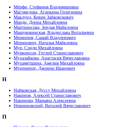
Мёрфи, Стефания Владимировна
Магомедова, Агапкина Георгиевна
Маклунд, Кевин Зайковскович
Марди, Донна Михайловна
Мартиросова, Зендая Майкловна
Машуковинская, Владислава Витальевна
Менкенов, Сашай Владленович
Меринович, Наталья Майкловна
Мур, Сэнди Михайловна
Муркинсон, Готлиб Станиславович
Мухазайкова, Анастасия Вячеславовна
Мухаметшина, Амелия Михайловна
Муцениеце, Джонни Иванович
Н
Найковская, Дуссу Михайловна
Накинов, Алексей Станиславович
Накинова, Марьяна Алексеевна
Невинновский, Виталий Вячеславович
П