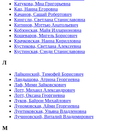
Катукова, Миа Григорьевна
Кац, Наина Егоровна
Качанов, Сашай Робертович
Кингсли, Светлана Станиславовна
Китинов, Мэттью Анатольевич
Кобзонская, Майя Илларионовна
Кошеваров, Мигель Борисович
Крачковская, Наина Кирилловна
Кустикова, Светлана Алексеевна
Кустинская, Сэнди Станиславовна
Л
Лайкинский, Тимофей Борисович
Ландышова, Атрина Георгиевна
Лаф, Мими Зайковскович
Лотт, Михаил Александрович
Лотт, Оксана Георгиевна
Луков, Байрон Михайлович
Луномовская, Айми Георгиевна
Лунтиковская, Ульяна Владленовна
Лучиновский, Виталий Владимирович
М