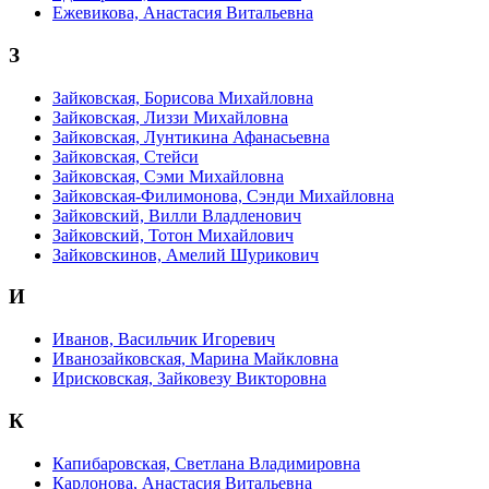
Ежевикова, Анастасия Витальевна
З
Зайковская, Борисова Михайловна
Зайковская, Лиззи Михайловна
Зайковская, Лунтикина Афанасьевна
Зайковская, Стейси
Зайковская, Сэми Михайловна
Зайковская-Филимонова, Сэнди Михайловна
Зайковский, Вилли Владленович
Зайковский, Тотон Михайлович
Зайковскинов, Амелий Шурикович
И
Иванов, Васильчик Игоревич
Иванозайковская, Марина Майкловна
Ирисковская, Зайковезу Викторовна
К
Капибаровская, Светлана Владимировна
Карлонова, Анастасия Витальевна