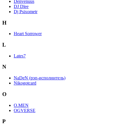
Denvenuus
DJ Dlee
Dj Psixometr
H
Heart Sorrower
L
Lates7
N
NaDeN (рэп-исполнитель)
Nikogotcard
O
O.MEN
OGVERSE
P