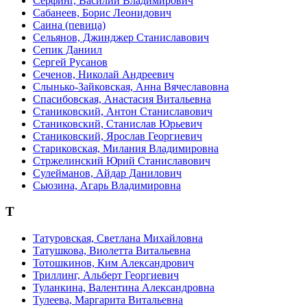
Сёрфинг, Василий Владимирович
Сабанеев, Борис Леонидович
Саина (певица)
Сельянов, Джинджер Станиславович
Сепик Даниил
Сергей Русанов
Сеченов, Николай Андреевич
Слынько-Зайковская, Анна Вячеславовна
Спасибовская, Анастасия Витальевна
Станиковский, Антон Станиславович
Станиковский, Станислав Юрьевич
Станиковский, Ярослав Георгиевич
Стариковская, Милания Владимировна
Стржелинский Юрий Станиславович
Сулейманов, Айдар Данилович
Сьюзина, Агарь Владимировна
Т
Татуровская, Светлана Михайловна
Татушкова, Виолетта Витальевна
Тотошкинов, Ким Александрович
Триллинг, Альберт Георгиевич
Туланкина, Валентина Александровна
Тулеева, Маргарита Витальевна