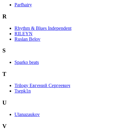
Parfhairy
R
Rhythm & Blues Independent
RILEYN
Ruslan Belov
S
Sparko beats
T
Trilogy Евгений Сергеевич
Tsepk1n
U
Ulanazaukov
V