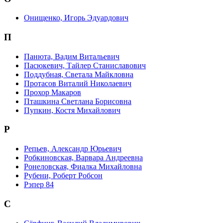
Онищенко, Игорь Эдуардович
П
Панюта, Вадим Витальевич
Пасюкевич, Тайлер Станиславович
Поддубная, Светала Майкловна
Протасов Виталий Николаевич
Прохор Макаров
Пташкина Светлана Борисовна
Пупкин, Костя Михайлович
Р
Репьев, Александр Юрьевич
Робкиновская, Варвара Андреевна
Ронеловская, Фиалка Михайловна
Рубени, Роберт Робсон
Рэпер 84
С