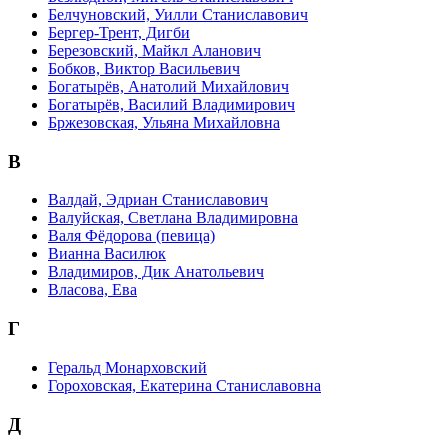
Белчуновский, Уилли Станиславович
Бергер-Трент, Дигби
Березовский, Майкл Аланович
Бобков, Виктор Васильевич
Богатырёв, Анатолий Михайлович
Богатырёв, Василий Владимирович
Бржезовская, Ульяна Михайловна
В
Валдай, Эдриан Станиславович
Валуйская, Светлана Владимировна
Валя Фёдорова (певица)
Вианна Василюк
Владимиров, Дик Анатольевич
Власова, Ева
Г
Геральд Монарховский
Гороховская, Екатерина Станиславовна
Д