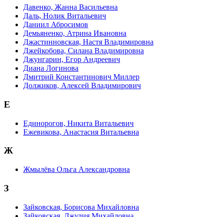
Давенко, Жанна Васильевна
Даль, Нолик Витальевич
Даниил Абросимов
Демьяненко, Атрина Ивановна
Джастинновская, Настя Владимировна
Джейкобова, Силана Владимировна
Джунгарин, Егор Андреевич
Диана Логинова
Дмитрий Константинович Миллер
Должиков, Алексей Владимирович
Е
Единорогов, Никита Витальевич
Ежевикова, Анастасия Витальевна
Ж
Жмылёва Ольга Александровна
З
Зайковская, Борисова Михайловна
Зайковская, Джулия Михайловна