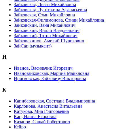
Зайковская, Лиззи Михайловна
Зайковская, Лунтикина Афанасьевна
Зайковская, Сэми Михайловна
Зайковская-Филимонова, Сэнди Михайловна
Зайковский, Ваня Михайлович
Зайковский, Вилли Владленович
Зайковский, Тотон Михайлович
Зайковскинов, Амелий Шурикович
ЗайСан (музыкант)
И
Иванов, Васильчик Игоревич
Иванозайковская, Марина Майкловна
Ирисковская, Зайковезу Викторовна
К
Капибаровская, Светлана Владимировна
Карлонова, Анастасия Витальевна
Катукова, Миа Григорьевна
Кац, Наина Егоровна
Качанов, Сашай Робертович
Кейро