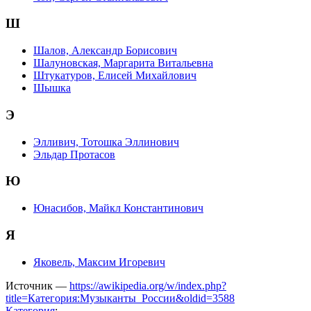
Ш
Шалов, Александр Борисович
Шалуновская, Маргарита Витальевна
Штукатуров, Елисей Михайлович
Шышка
Э
Элливич, Тотошка Эллинович
Эльдар Протасов
Ю
Юнасибов, Майкл Константинович
Я
Яковель, Максим Игоревич
Источник —
https://awikipedia.org/w/index.php?
title=Категория:Музыканты_России&oldid=3588
Категория
: