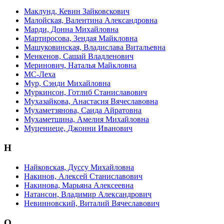
Маклунд, Кевин Зайковскович
Малойская, Валентина Александровна
Марди, Донна Михайловна
Мартиросова, Зендая Майкловна
Машуковинская, Владислава Витальевна
Менкенов, Сашай Владленович
Меринович, Наталья Майкловна
МС-Леха
Мур, Сэнди Михайловна
Муркинсон, Готлиб Станиславович
Мухазайкова, Анастасия Вячеславовна
Мухаметзянова, Саида Айратовна
Мухаметшина, Амелия Михайловна
Муцениеце, Джонни Иванович
Н
Найковская, Дуссу Михайловна
Накинов, Алексей Станиславович
Накинова, Марьяна Алексеевна
Натансон, Владимир Александрович
Невинновский, Виталий Вячеславович
О