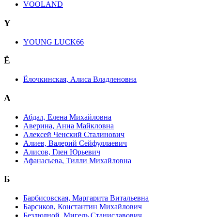
VOOLAND
Y
YOUNG LUCK66
Ё
Ёлочкинская, Алиса Владленовна
А
Абдал, Елена Михайловна
Аверина, Анна Майкловна
Алексей Ченский Сталинович
Алиев, Валерий Сейфуллаевич
Алисов, Глен Юрьевич
Афанасьева, Тилли Михайловна
Б
Барбисовская, Маргарита Витальевна
Барсиков, Константин Михайлович
Безлюдной, Мигель Станиславович