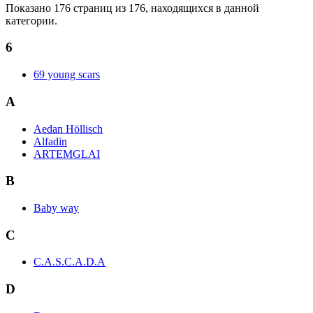
Показано 176 страниц из 176, находящихся в данной
категории.
6
69 young scars
A
Aedan Höllisch
Alfadin
ARTEMGLAI
B
Baby way
C
C.A.S.C.A.D.A
D