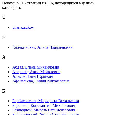
Показано 116 страниц из 116, находящихся в данной
категории.
U
Ulanazaukov
Ё
Ёлочкинская, Алиса Владленовна
А
Абдал, Елена Михайловна
Аверина, Анна Майкловна
Алисов, Глен Юрьевич
Афанасьева, Тилли Михайловна
Б
Барбисовская, Маргарита Витальевна
Барсиков, Константин Михайлович
Безлюдной, Мигель Станиславович
Белчуновский, Уилли Станиславович