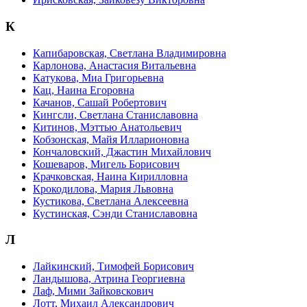
К
Капибаровская, Светлана Владимировна
Карлонова, Анастасия Витальевна
Катукова, Миа Григорьевна
Кац, Наина Егоровна
Качанов, Сашай Робертович
Кингсли, Светлана Станиславовна
Китинов, Мэттью Анатольевич
Кобзонская, Майя Илларионовна
Кончаловский, Джастин Михайлович
Кошеваров, Мигель Борисович
Крачковская, Наина Кирилловна
Крокодилова, Мария Львовна
Кустикова, Светлана Алексеевна
Кустинская, Сэнди Станиславовна
Л
Лайкинский, Тимофей Борисович
Ландышова, Атрина Георгиевна
Лаф, Мими Зайковскович
Лотт, Михаил Александрович