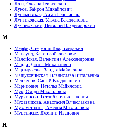
Лотт, Оксана Георгиевна
Луков, Байрон Михайлович
Луномовская, Айми Георгиевна
Лунтиковская, Ульяна Владленовна
Лучиновский, Виталий Владимирович
М
Мёрфи, Стефания Владимировна
Маклунд, Кевин Зайковскович
Малойская, Валентина Александровна
Марди, Донна Михайловна
Мартиросова, Зендая Майкловна
Машуковинская, Владислава Витальевна
Менкенов, Сашай Владленович
Меринович, Наталья Майкловна
Мур, Сэнди Михайловна
Муркинсон, Готлиб Станиславович
Мухазайкова, Анастасия Вячеславовна
Мухаметшина, Амелия Михайловна
Муцениеце, Джонни Иванович
Н