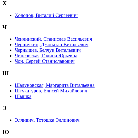
Х
Холопов, Виталий Сергеевич
Ч
Ченлинский, Станислав Васильевич
Черничкин, Джонатан Витальевич
Чернышёв, Белчун Витальевич
Чипсовская, Галина Юрьевна
Чон, Сергей Станиславович
Ш
Шалуновская, Маргарита Витальевна
Штукатуров, Елисей Михайлович
Шышка
Э
Элливич, Тотошка Эллинович
Ю