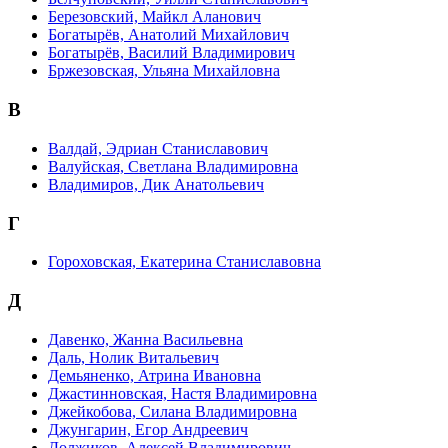
Березовский, Майкл Аланович
Богатырёв, Анатолий Михайлович
Богатырёв, Василий Владимирович
Бржезовская, Ульяна Михайловна
В
Валдай, Эдриан Станиславович
Валуйская, Светлана Владимировна
Владимиров, Дик Анатольевич
Г
Гороховская, Екатерина Станиславовна
Д
Давенко, Жанна Васильевна
Даль, Нолик Витальевич
Демьяненко, Атрина Ивановна
Джастинновская, Настя Владимировна
Джейкобова, Силана Владимировна
Джунгарин, Егор Андреевич
Должиков, Алексей Владимирович