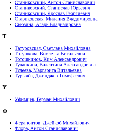
Станиковский, Антон Станиславович
Станиковский, Станислав Юрьевич
Станиковский, Ярослав Георгиевич
Стариковская, Милания Владимировна
Сьюзина, Агарь Владимировна
Т
Татуровская, Светлана Михайловна
Татушкова, Виолетта Витальевна
Тотошкинов, Ким Александрович
Туланкина, Валентина Александровна
Тулеева, Маргарита Витальевна
Турылёв, Джинджер Тимофеевич
У
Уфимцев, Герман Михайлович
Ф
Ферапонтов, Джейкоб Михайлович
Флора, Антон Станиславович