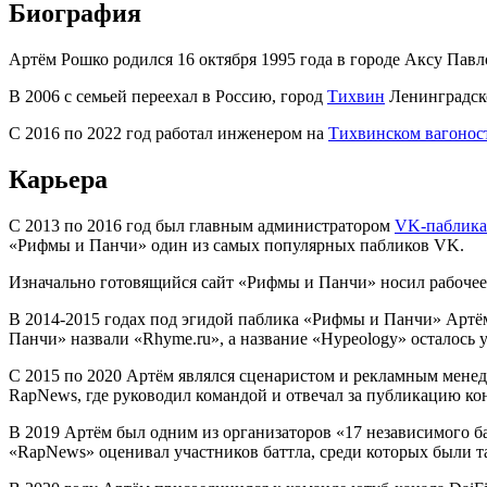
Биография
Артём Рошко родился 16 октября 1995 года в городе Аксу Павло
В 2006 с семьей переехал в Россию, город
Тихвин
Ленинградско
С 2016 по 2022 год работал инженером на
Тихвинском вагонос
Карьера
С 2013 по 2016 год был главным администратором
VK-паблика
«Рифмы и Панчи» один из самых популярных пабликов VK.
Изначально готовящийся сайт «Рифмы и Панчи» носил рабочее
В 2014-2015 годах под эгидой паблика «Рифмы и Панчи» Артём
Панчи» назвали «Rhyme.ru», а название «Hypeology» осталос
C 2015 по 2020 Артём являлся сценаристом и рекламным мене
RapNews, где руководил командой и отвечал за публикацию ко
В 2019 Артём был одним из организаторов «17 независимого ба
«RapNews» оценивал участников баттла, среди которых были та