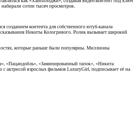
тавляться как «Хайполоджи», создавая видео-контент под ключ
и набирали сотни тысяч просмотров.
ся созданием контента для собственного ютуб-канала
высказывания Никиты Кологривого. Ролик вызывает широкий
ичностях, которые раньше были популярны. Миллионы
га», «Пацандобль», «Заминированный тапок», «Никита
 с актрисой взрослых фильмов LuxuryGirl, подписывает её на