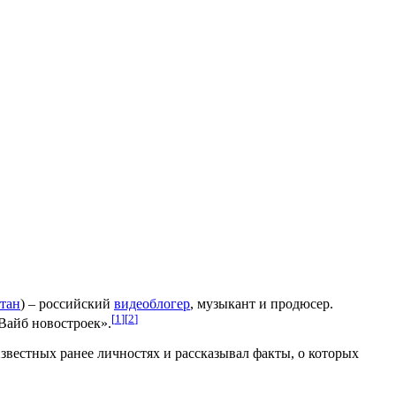
тан
) – российский
видеоблогер
, музыкант и продюсер.
[
1
]
[
2
]
Вайб новостроек».
известных ранее личностях и рассказывал факты, о которых