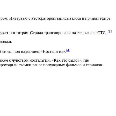
ором. Интервью с Ресторатором записывалось в прямом эфире
[
3
]
 указан в титрах. Сериал транслировали на телеканале СТС.
олоджи.
[
4
]
й сингл под названием «Ностальгия».
кже с чувством ностальгии. «Как это было?», где
к проходили съёмки ранее популярных фильмов и сериалов.