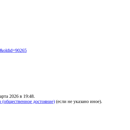
жи&oldid=90265
рта 2026 в 19:48.
o (общественное достояние)
(если не указано иное).