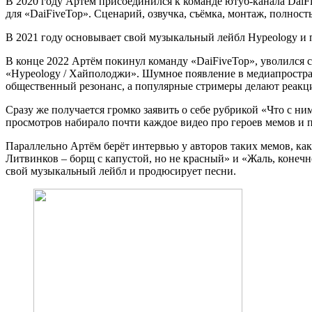
В 2020 году Артём присоединился к команде ютуб-канала DaiFi
для «DaiFiveTop». Сценарий, озвучка, съёмка, монтаж, полнос
В 2021 году основывает свой музыкальный лейбл Hypeology и
В конце 2022 Артём покинул команду «DaiFiveTop», уволился с
«Hypeology / Хайполоджи». Шумное появление в медиапростра
общественный резонанс, а популярные стримеры делают реакц
Сразу же получается громко заявить о себе рубрикой «Что с н
просмотров набирало почти каждое видео про героев мемов и п
Параллельно Артём берёт интервью у авторов таких мемов, ка
Литвинков – борщ с капустой, но не красный» и «Жаль, конечн
свой музыкальный лейбл и продюсирует песни.