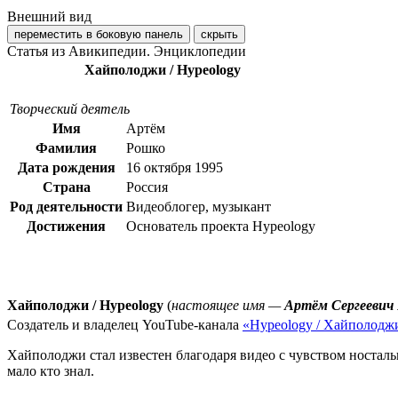
Внешний вид
переместить в боковую панель
скрыть
Статья из Авикипедии. Энциклопедии
Хайполоджи / Hypeology
Творческий деятель
Имя
Артём
Фамилия
Рошко
Дата рождения
16 октября 1995
Страна
Россия
Род деятельности
Видеоблогер, музыкант
Достижения
Основатель проекта Hypeology
Хайполоджи / Hypeology
(
настоящее имя —
Артём Сергеевич
Создатель и владелец YouTube-канала
«Hypeology / Хайполодж
Хайполоджи стал известен благодаря видео с чувством носталь
мало кто знал.