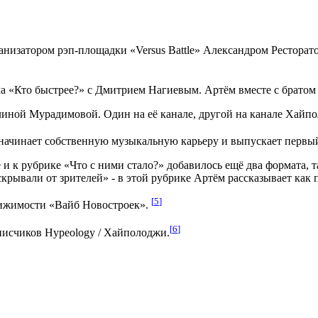
анизатором рэп-площадки «Versus Battle» Александром Ресторат
ла «Кто быстрее?» с Дмитрием Нагиевым. Артём вместе с братом
линой Мурадимовой. Один на её канале, другой на канале Хайп
о начинает собственную музыкальную карьеру и выпускает первы
 к рубрике «Что с ними стало?» добавилось ещё два формата, та
 скрывали от зрителей» - в этой рубрике Артём рассказывает ка
[
5
]
движимости «Вайб Новостроек».
[
6
]
дписчиков Hypeology / Хайполоджи.