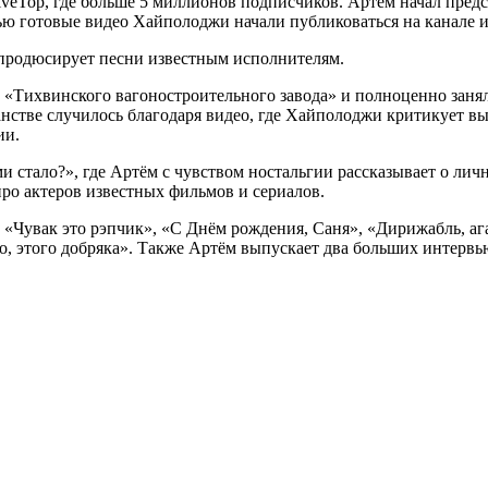
veTop, где больше 5 миллионов подписчиков. Артем начал предс
тью готовые видео Хайполоджи начали публиковаться на канале 
 продюсирует песни известным исполнителям.
 «Тихвинского вагоностроительного завода» и полноценно занял
нстве случилось благодаря видео, где Хайполоджи критикует 
ии.
ими стало?», где Артём с чувством ностальгии рассказывает о л
ро актеров известных фильмов и сериалов.
к «Чувак это рэпчик», «С Днём рождения, Саня», «Дирижабль, а
о, этого добряка». Также Артём выпускает два больших интервью