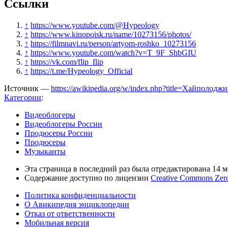
Ссылки
↑
https://www.youtube.com/@Hypeology
↑
https://www.kinopoisk.ru/name/10273156/photos/
↑
https://filmnavi.ru/person/artyom-roshko_10273156
↑
https://www.youtube.com/watch?v=T_9F_ShbGIU
↑
https://vk.com/flip_flip
↑
https://t.me/Hypeology_Official
Источник —
https://awikipedia.org/w/index.php?title=Хайполод
Категории
:
Видеоблогеры
Видеоблогеры России
Продюсеры России
Продюсеры
Музыканты
Эта страница в последний раз была отредактирована 14 ма
Содержание доступно по лицензии
Creative Commons Zer
Политика конфиденциальности
О Авикипедия энциклопедии
Отказ от ответственности
Мобильная версия