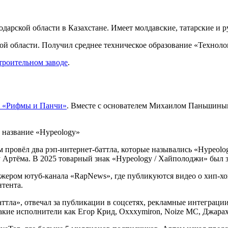
дарской области в Казахстане. Имеет молдавские, татарские и р
й области. Получил среднее техническое образование «Технол
троительном заводе
.
 «Рифмы и Панчи»
. Вместе с основателем Михаилом Паньшиным
 название «Hypeology»
 провёл два рэп-интернет-баттла, которые назывались «Hypeolo
ь у Артёма. В 2025 товарный знак «Hypeology / Хайполоджи» б
джером ютуб-канала «RapNews», где публикуются видео о хип-х
нтента.
ттла», отвечал за публикации в соцсетях, рекламные интеграции 
кие исполнители как Егор Крид, Oxxxymiron, Noize MC, Джарахо